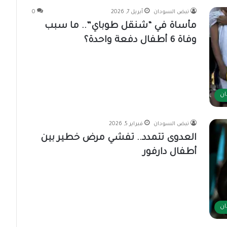
نبض السودان
أبريل 7, 2026
0
مأساة في “شنقل طوباي”.. ما سبب
وفاة 6 أطفال دفعة واحدة؟
ان
نبض السودان
فبراير 5, 2026
العدوى تتمدد.. تفشي مرض خطير بين
أطفال دارفور
ان