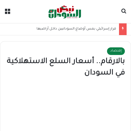
بحث عن
الق
قرار إسرائيلي يمس أوضاع السودانيين داخل أراضيها
إقتصاد
بالارقام.. أسعار السلع الاستهلاكية
في السودان