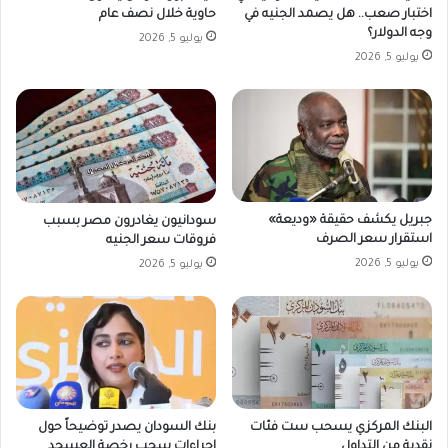
اختبار صعب.. هل يصمد الجنيه في
حاوية خلال نصف عام
وجه الدولار؟
يوليو 5, 2026
يوليو 5, 2026
جبريل يكشف حقيقة «وديعة»
سودانيون يغادرون مصر بسبب
استقرار سعر الصرف
فروقات سعر الجنيه
يوليو 5, 2026
يوليو 5, 2026
البنك المركزي يسحب ست فئات
بنك السودان يصدر توضيحاً حول
نقدية من التداول
إجراءات سحب رخصة العسجد