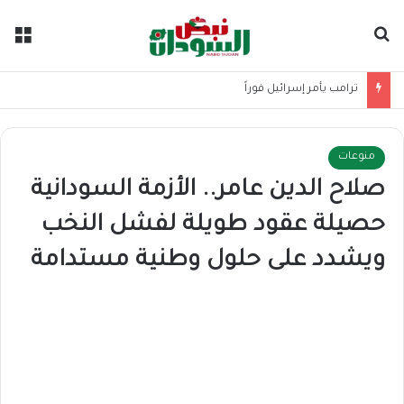
بحث عن
الق
ترامب يأمر إسرائيل فوراً
منوعات
صلاح الدين عامر.. الأزمة السودانية
حصيلة عقود طويلة لفشل النخب
ويشدد على حلول وطنية مستدامة