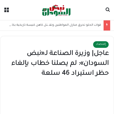
بحث عن
الق
قوات الحلو تحرق منازل المواطنين وتقـ.ـتل كاهن كنيسة تاريخية بكاودا
إقتصاد
عاجل| وزيرة الصناعة لـ«نبض
السودان»: لم يصلنا خطاب بإلغاء
حظر استيراد 46 سلعة