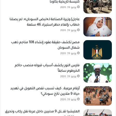
كنيسة تاريخية بكاودا
يونيو 19, 2026
عاجل| وزيرة الصناعة لـ«نبض السودان»: لم يصلنا
خطاب بإلغاء حظر استيراد 46 سلعة
يونيو 19, 2026
مصر تكشف حقيقة عقود إنشاء 108 مناجم ذهب
شمال السودان
يونيو 19, 2026
فارس النور يكشف أسباب قبوله منصب حاكم
الخرطوم سابقاً
يونيو 19, 2026
أرقام مرعبة.. كيف تسبب نقص التمويل في تهديد
حياة 9 ملايين نازح سوداني؟
يونيو 19, 2026
المليشيا تقـ.ـتل 9 مدنيين داخل عربة نقل ركاب وتحرق