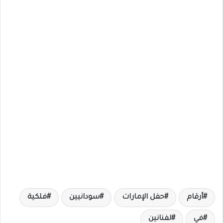
أرقام
حفل الإمارات
سودانيين
فلكية
في
لفنانين