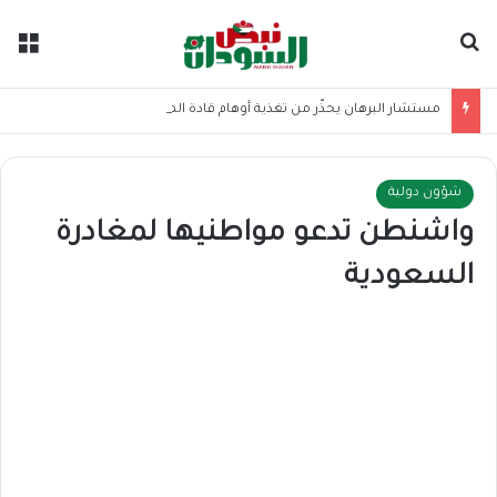
بحث عن
الق
مستشار البرهان يحذّر من تغذية أوهام قادة الميليشيا
شؤون دولية
واشنطن تدعو مواطنيها لمغادرة
السعودية