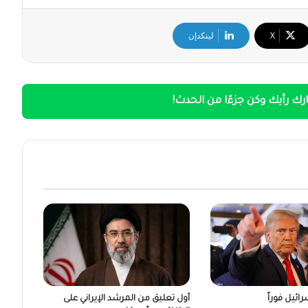
‫X
لينكدإن
ك رأيك وكن جزءًا من الحدث!
ائيل فوراً
أول تعليق من المرشد الإيراني على