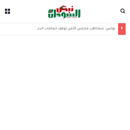
بحث عن
الق
بولس: سنخاطب مجلس الأمن لوقف حمامات الدم في السودان