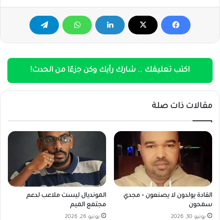
اكتب تعليقك .. شارك رأيك وكن جزءًا من الحدث!
مقالات ذات صلة
القادة يولدون لا يصنعون – مجدي
المونديال ليست ملاعب لدعم
سمحون
مجتمع الميم
يونيو 30, 2026
يونيو 26, 2026