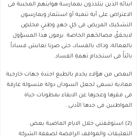
ابنائه الذين يتلذذون بممارسة هوايتهم المحببة فى
الاعتراض على أية تنمية أو استثمار ويمارسون
التشكيك المريض فى كلِ جهدٍ وطنيٍ مخلصٍ
لايحققُ مصالحَهم الخاصة..يرمون هذا المسؤول
بالعمالة، وذاك بالفساد، حتى صرنا نعايش فساداً
بائنأً فى استخدام تهمةِ الفساد.
البعض من هؤلاء يخدم بالطبع اجندة جهات خارجية
معادية تسعى لجعل السودان دولة متسولة غارقة
فى فقرها وعجزها عن الايفاء بمطوبات حياة
المواطنين فى حدها الأدنى..
(2) استوقفتني خلال الايام الماضية بعض
التعليقات والمواقف الرافضة لصفقة الشركة