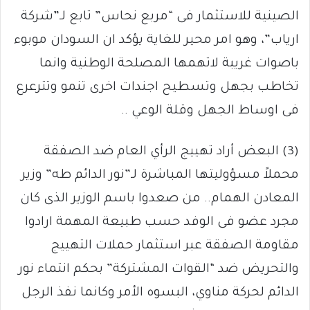
الصينية للاستثمار فى “مربع نحاس” تابع لـ”شركة
ارياب”، وهو امر محير للغاية يؤكد ان السودان موبوء
باصوات غريبة لاتهمها المصلحة الوطنية وانما
تخاطب بجهل وتسطيح اجندات اخرى تنمو وتترعرع
فى اوساط الجهل وقلة الوعي ..
(3) البعض أراد تهييج الرأي العام ضد الصفقة
محملاً مسؤوليتها المباشرة لـ”نور الدائم طه” وزير
المعادن الهمام.. من صعدوا باسم الوزير الذى كان
مجرد عضو فى الوفد حسب طبيعة المهمة ارادوا
مقاومة الصفقة عبر استثمار حملات التهييج
والتحريض ضد “القوات المشتركة” بحكم انتماء نور
الدائم لحركة مناوي، البسوه الأمر وكانما نفذ الرجل