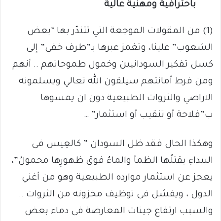
باحترافية ومهنية عالية
(1) من المقولات الموجعة التي تتندّر بها “بعض
الشعوب” علينا، وتغمز عبرها بـ”طرف خفي” إلى
كسل تفكير السودانيين وخمول طموحاتهم .. أنهم
ومن فرط أمانتهم سيلقون الله تعالي ويسلمونه
الاراضي والثروات الطبيعية دون ان يمسوها
ب”فلاحة أو تنقيب أو استثمار” …
وهكذا الحال فقد ظل السودان ” كالعِيس فى
البيداءِ يقتلُها الظمأ والماءُ فوق ظهورِها محمولُ”،
يعجز عن استثمار موارده الطبيعية وهو من أغني
الدول ، ويفشل فى توظيف مخزونه من الثروات ..
والسبب ارتفاع جينات المعارضة فى دماء بعض