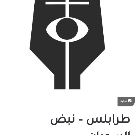
نقابة
طرابلس – نبض