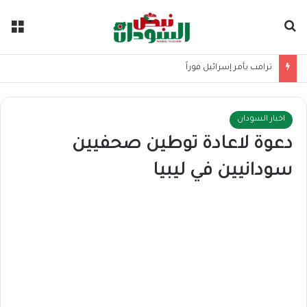
بحث عن
الق
ترامب يأمر إسرائيل فوراً
اخبار السودان
دعوة لاعادة توطين صحفيين
سودانيين في ليبيا