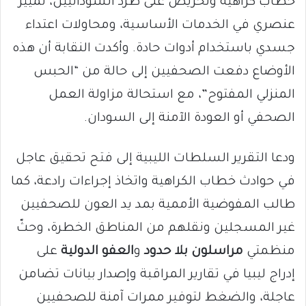
خطاب كراهية وتحريض على طرد السودانيين، تمييز
عنصري في الخدمات الأساسية، ومحاولات اعتداء
جسدي باستخدام أدوات حادة. وأكدت النقابة أن هذه
الأوضاع دفعت الصحفيين إلى حالة من “الحبس
المنزلي المفتوح”، مع استحالة مزاولة العمل
الصحفي أو العودة الآمنة إلى السودان.
ودعا التقرير السلطات الليبية إلى فتح تحقيق عاجل
في حوادث خطاب الكراهية واتخاذ إجراءات رادعة، كما
طالب المفوضية الأممية بمد يد العون للصحفيين
غير المسجلين ونقلهم من المناطق الخطرة، وحثّ
منظمتي
مراسلون بلا حدود
و
العفو الدولية
على
إدراج ليبيا في تقارير المراقبة وإصدار بيانات تضامن
عاجلة، والضغط لتوفير ممرات آمنة للصحفيين