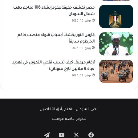
مصر تكشف حقيقة عقود إنشاء 108 مناجم ذهب
شمال السودان
يونيو 19, 2026
فارس النور يكشف أسباب قبوله منصب حاكم
الخرطوم سابقاً
يونيو 19, 2026
أرقام مرعبة.. كيف تسبب نقص التمويل في تهديد
حياة 9 ملايين نازح سوداني؟
يونيو 19, 2026
نبض السودان
.. نهتم بأدق التفاصيل
تطوير:
عاصم هوست
‫X
فيسبوك
‫YouTube
تيلقرام