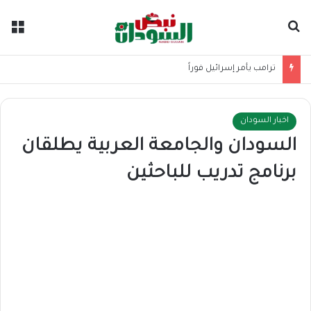
بحث عن
الق
ترامب يأمر إسرائيل فوراً
اخبار السودان
السودان والجامعة العربية يطلقان
برنامج تدريب للباحثين