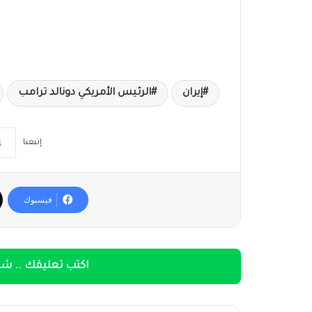
إيران
الرئيس الأمريكي دونالد ترامب
إتبعنا
فيسبوك
اكتب تعليقك .. شار