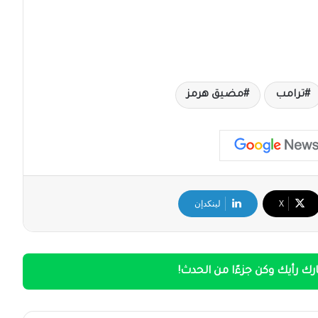
ترامب
مضيق هرمز
‫X
لينكدإن
ك رأيك وكن جزءًا من الحدث!