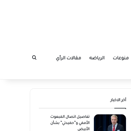
منوعات
الرياضه
مقالات الرأي
بحث عن
أخر الاخبار
تفاصيل اتصال المبعوث
الأممي و”حميدتي” بشأن
الأبيض