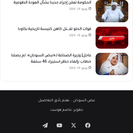
الحكومة تعلن إجراء جديدا بشأن العودة الطوعية
يونيو 19, 2026
قوات الحلو تقـ.ـتل كاهن كنيسة تاريخية بكاودا
يونيو 19, 2026
عاجل| وزيرة الصناعة لـ«نبض السودان»: لم يصلنا
خطاب بإلغاء حظر استيراد 46 سلعة
يونيو 19, 2026
نبض السودان
.. نهتم بأدق التفاصيل
تطوير:
عاصم هوست
‫X
فيسبوك
‫YouTube
تيلقرام