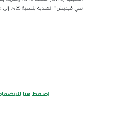
سي فيديش” الهندية بنسبة 25%، إلى جانب شركة نايلبت الوطنية التي تمتلك 5%.
اضغط هنا للانضمام 