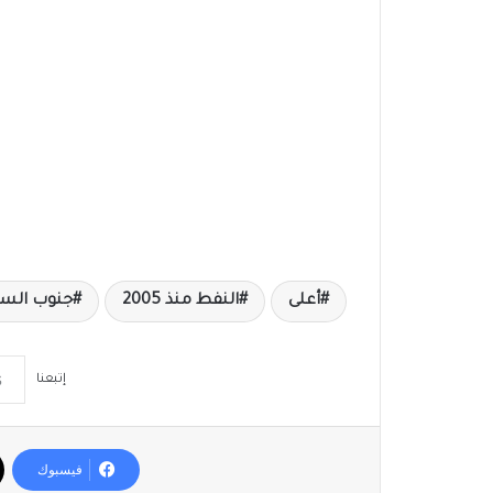
أعلى
النفط منذ 2005
جنوب السو
إتبعنا
فيسبوك