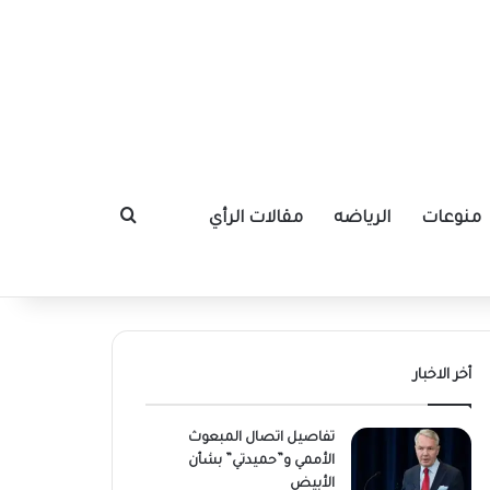
منوعات
الرياضه
مقالات الرأي
بحث عن
أخر الاخبار
تفاصيل اتصال المبعوث
الأممي و”حميدتي” بشأن
الأبيض