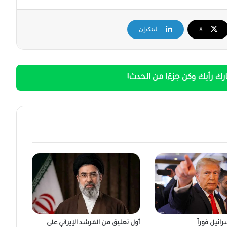
‫X
لينكدإن
ك رأيك وكن جزءًا من الحدث!
ائيل فوراً
أول تعليق من المرشد الإيراني على