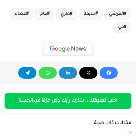
القرشي
حديقة
طرح
عام
عطاء
في
اكتب تعليقك .. شارك رأيك وكن جزءًا من الحدث!
مقالات ذات صلة