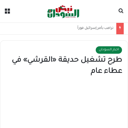
بحث عن
الق
ترامب يأمر إسرائيل فوراً
اخبار السودان
طرح تشغيل حديقة «القرشي» في
عطاء عام