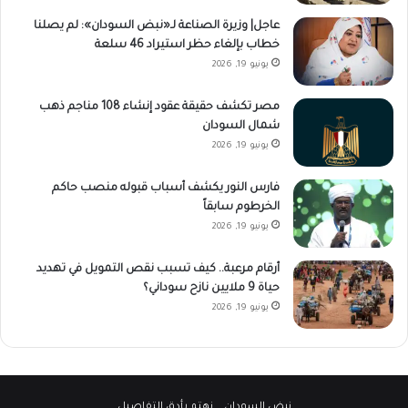
عاجل| وزيرة الصناعة لـ«نبض السودان»: لم يصلنا
خطاب بإلغاء حظر استيراد 46 سلعة
يونيو 19, 2026
مصر تكشف حقيقة عقود إنشاء 108 مناجم ذهب
شمال السودان
يونيو 19, 2026
فارس النور يكشف أسباب قبوله منصب حاكم
الخرطوم سابقاً
يونيو 19, 2026
أرقام مرعبة.. كيف تسبب نقص التمويل في تهديد
حياة 9 ملايين نازح سوداني؟
يونيو 19, 2026
نبض السودان
.. نهتم بأدق التفاصيل