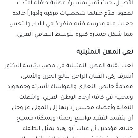
الأصيل، حيث تميز بمسيرة مهنية حافلة امتدت
لعقود، قدّم خلالها شخصيات مركبة وأدواراً خالدة
جعلت منه مدرسة فنية متفردة في الأداء والتعبير،
مما شكل خسارة كبيرة للوسط الثقافي العربي.
​نعي المهن التمثيلية
​نعت نقابة المهن التمثيلية في مصر، برئاسة الدكتور
أشرف زكي، الفنان الراحل ببالغ الحزن والأسى،
مقدمةً خالص التعازي والمواساة لأسرته وجمهوره
ومحبيه في كافة أرجاء الوطن العربي. وابتهلت
النقابة وأعضاء مجلس إدارتها إلى المولى عز وجل
أن يتغمد الفقيد بواسع رحمته ويسكنه فسيح
جناته، مؤكدين أن غياب أبو زهرة يمثل انطفاء