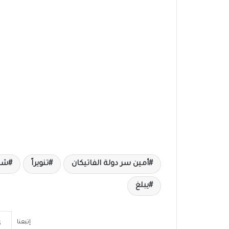
أمين سر دولة الفاتيكان
تنويراً
شام
يبلغ
إتبعنا