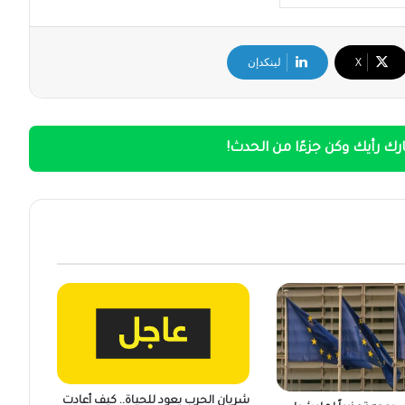
‫X
لينكدإن
ك رأيك وكن جزءًا من الحدث!
شريان الحرب يعود للحياة.. كيف أعادت