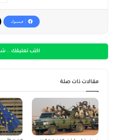
فيسبوك
اكتب تعليقك .. شار
مقالات ذات صلة