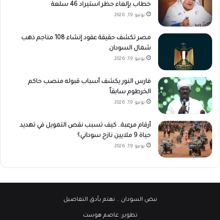
خطاب بإلغاء حظر استيراد 46 سلعة
يونيو 19, 2026
مصر تكشف حقيقة عقود إنشاء 108 مناجم ذهب
شمال السودان
يونيو 19, 2026
فارس النور يكشف أسباب قبوله منصب حاكم
الخرطوم سابقاً
يونيو 19, 2026
أرقام مرعبة.. كيف تسبب نقص التمويل في تهديد
حياة 9 ملايين نازح سوداني؟
يونيو 19, 2026
نبض السودان
.. نهتم بأدق التفاصيل
تطوير:
عاصم هوست