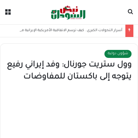
بحث عن
الق
أسرار التحولات الكبرى.. كيف ترسم الاتفاقية الأمريكية الإيرانية موازين القوى بالمنطقة؟
شؤون دولية
وول ستريت جورنال: وفد إيراني رفيع
يتوجه إلى باكستان للمفاوضات