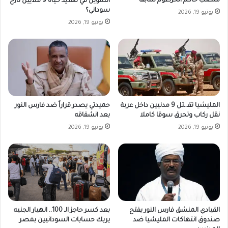
منصب حاكم الخرطوم سابقاً
التمويل في تهديد حياة 9 ملايين نازح
سوداني؟
يونيو 19, 2026
يونيو 19, 2026
المليشيا تقـ.ـتل 9 مدنيين داخل عربة
حميدتي يصدر قراراً ضد فارس النور
نقل ركاب وتحرق سوقا كاملا
بعد انشقاقه
يونيو 19, 2026
يونيو 19, 2026
القيادي المنشق فارس النور يفتح
بعد كسر حاجز الـ 100.. انهيار الجنيه
صندوق انتهاكات المليشيا ضد
يربك حسابات السودانيين بمصر