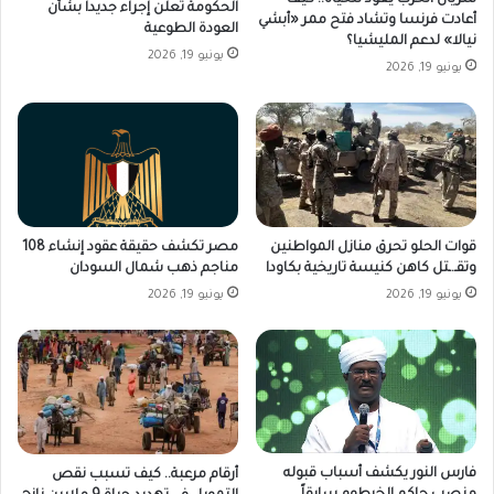
شريان الحرب يعود للحياة.. كيف
الحكومة تعلن إجراء جديدا بشأن
أعادت فرنسا وتشاد فتح ممر «أبشي
العودة الطوعية
نيالا» لدعم المليشيا؟
يونيو 19, 2026
يونيو 19, 2026
قوات الحلو تحرق منازل المواطنين
مصر تكشف حقيقة عقود إنشاء 108
وتقـ.ـتل كاهن كنيسة تاريخية بكاودا
مناجم ذهب شمال السودان
يونيو 19, 2026
يونيو 19, 2026
فارس النور يكشف أسباب قبوله
أرقام مرعبة.. كيف تسبب نقص