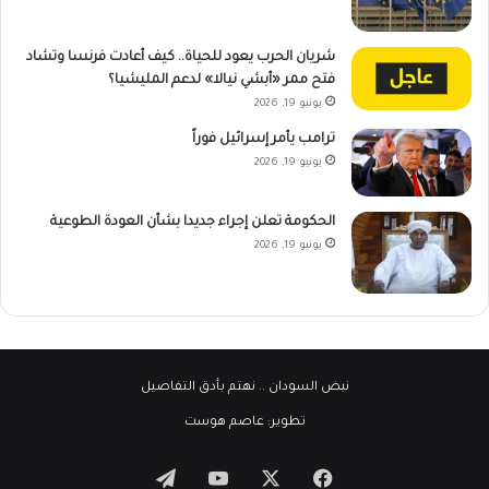
شريان الحرب يعود للحياة.. كيف أعادت فرنسا وتشاد
فتح ممر «أبشي نيالا» لدعم المليشيا؟
يونيو 19, 2026
ترامب يأمر إسرائيل فوراً
يونيو 19, 2026
الحكومة تعلن إجراء جديدا بشأن العودة الطوعية
يونيو 19, 2026
نبض السودان
.. نهتم بأدق التفاصيل
تطوير:
عاصم هوست
‫X
فيسبوك
‫YouTube
تيلقرام