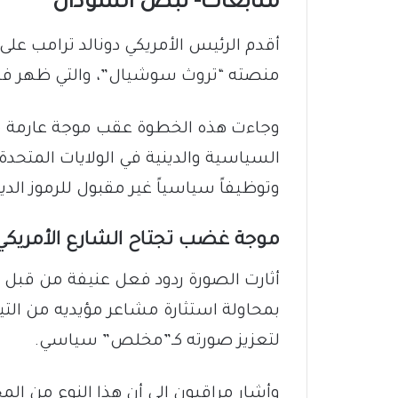
متابعات- نبض السودان
​أقدم الرئيس الأمريكي دونالد ترامب ع
منصته “تروث سوشيال”، والتي ظهر في
وجاءت هذه الخطوة عقب موجة عارمة م
السياسية والدينية في الولايات المتحدة
وتوظيفاً سياسياً غير مقبول للرموز الد
​موجة غضب تجتاح الشارع الأمريكي
​أثارت الصورة ردود فعل عنيفة من قبل 
بمحاولة استثارة مشاعر مؤيديه من الت
لتعزيز صورته كـ”مخلص” سياسي.
وأشار مراقبون إلى أن هذا النوع من ال