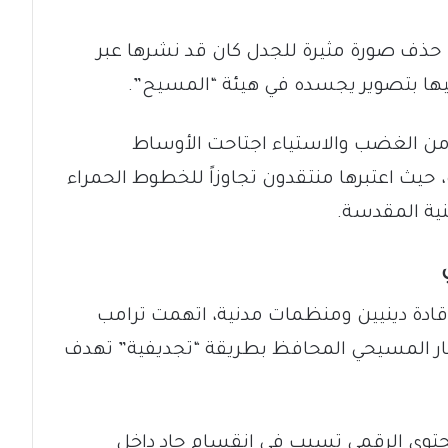
لى حذف صورة مثيرة للجدل كان قد نشرها عبر
ها بتصوير يجسده في هيئة “المسيح”.
ن الغضب والاستياء اجتاحت الأوساط
، حيث اعتبرها منتقدون تجاوزاً للخطوط الحمراء
ينية المقدسة.
قادة دينيين ومنظمات مدنية، اتهمت ترامب
يار المسيحي المحافظ بطريقة “تجديفية” تهدف
محتوى الرقمي تسبب في انقسام حاد داخل