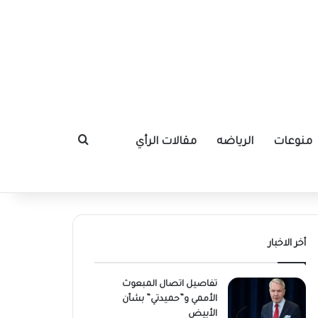
منوعات
الرياضه
مقالات الرأي
بحث عن
أخر الاخبار
تفاصيل اتصال المبعوث
الأممي و”حميدتي” بشأن
الأبيض