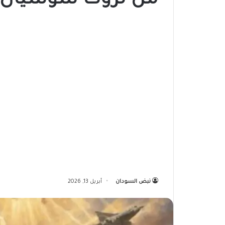
من تروث سوشيال..
نبض السودان
أبريل 13, 2026