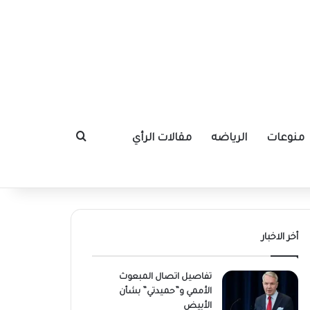
منوعات
الرياضه
مقالات الرأي
بحث عن
أخر الاخبار
تفاصيل اتصال المبعوث
الأممي و”حميدتي” بشأن
الأبيض