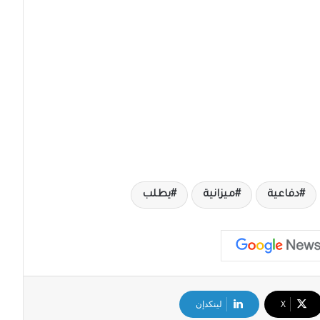
دفاعية
ميزانية
يطلب
‫X
لينكدإن