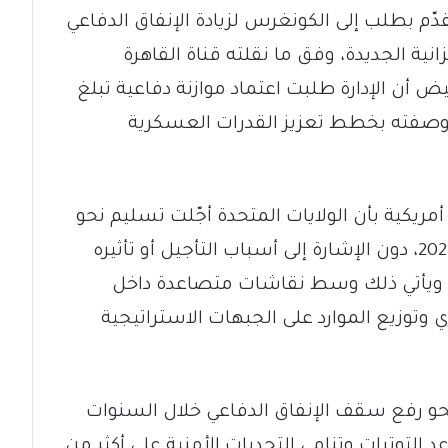
قدّم بطلب إلى الكونغرس لزيادة الإنفاق الدفاعي
لميزانية الجديدة، وفق ما نقلته قناة القاهرة
يض أن الإدارة طلبت اعتماد موازنة دفاعية تبلغ
لعام 2027، في إطار ما وصفته بخطط تعزيز القدرات العسكرية
يكية بأن الولايات المتحدة أجّلت تسليم نحو
400 صاروخ توماهوك لليابان حتى عام 2028، دون الإشارة إلى أسباب التأجيل أو تأثيره
ين. ويأتي ذلك وسط نقاشات متصاعدة داخل
توزيع الموارد على الجبهات الاستراتيجية
نحو رفع سقف الإنفاق الدفاعي خلال السنوات
التوترات وتنامي التحديات الأمنية على أكثر من