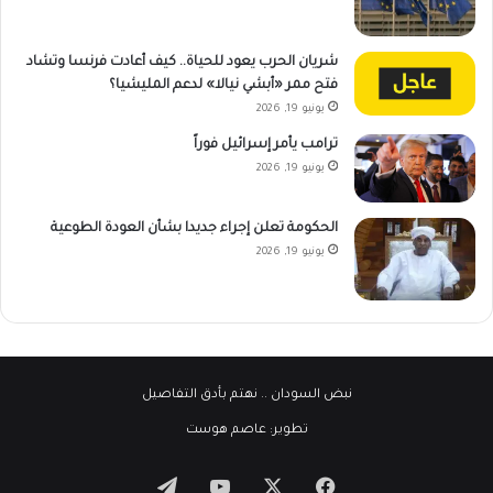
شريان الحرب يعود للحياة.. كيف أعادت فرنسا وتشاد
فتح ممر «أبشي نيالا» لدعم المليشيا؟
يونيو 19, 2026
ترامب يأمر إسرائيل فوراً
يونيو 19, 2026
الحكومة تعلن إجراء جديدا بشأن العودة الطوعية
يونيو 19, 2026
نبض السودان
.. نهتم بأدق التفاصيل
تطوير:
عاصم هوست
‫X
فيسبوك
‫YouTube
تيلقرام