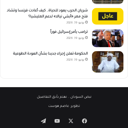
شريان الحرب يعود للحياة.. كيف أعادت فرنسا وتشاد
فتح ممر «أبشي نيالا» لدعم المليشيا؟
يونيو 19, 2026
ترامب يأمر إسرائيل فوراً
يونيو 19, 2026
الحكومة تعلن إجراء جديدا بشأن العودة الطوعية
يونيو 19, 2026
نبض السودان
.. نهتم بأدق التفاصيل
تطوير:
عاصم هوست
‫X
فيسبوك
‫YouTube
تيلقرام