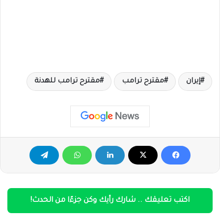
إيران
مقترح ترامب
مقترح ترامب للهدنة
اكتب تعليقك .. شارك رأيك وكن جزءًا من الحدث!