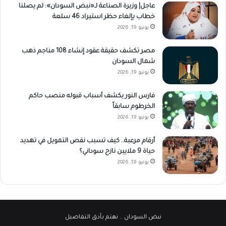
عاجل| وزيرة الصناعة لـ«نبض السودان»: لم يصلنا
خطاب بإلغاء حظر استيراد 46 سلعة
يونيو 19, 2026
مصر تكشف حقيقة عقود إنشاء 108 مناجم ذهب
شمال السودان
يونيو 19, 2026
فارس النور يكشف أسباب قبوله منصب حاكم
الخرطوم سابقاً
يونيو 19, 2026
أرقام مرعبة.. كيف تسبب نقص التمويل في تهديد
حياة 9 ملايين نازح سوداني؟
يونيو 19, 2026
نبض السودان
.. نهتم بأدق التفاصيل