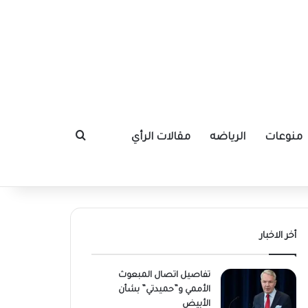
منوعات
الرياضه
مقالات الرأي
بحث عن
أخر الاخبار
تفاصيل اتصال المبعوث
الأممي و”حميدتي” بشأن
الأبيض