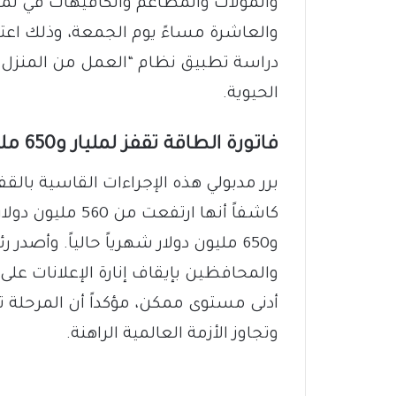
والمولات والمطاعم والكافيهات في تما
دراسة تطبيق نظام “العمل من المنزل” ي
الحيوية.
فاتورة الطاقة تقفز لمليار و650 مليون دولار
برر مدبولي هذه الإجراءات القاسية بالقفز
كاشفاً أنها ارتف
و650 مليون دولار شهرياً حالياً. وأصد
والمحافظين بإيقاف إنارة الإعلانات عل
أدنى مستوى ممكن، مؤكداً أن المرحلة 
وتجاوز الأزمة العالمية الراهنة.