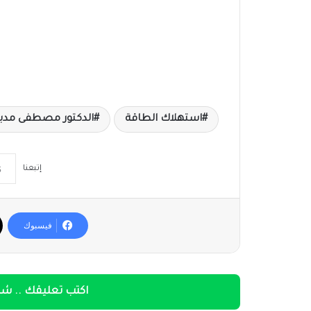
استهلاك الطاقة
الدكتور مصطفى مدب
إتبعنا
فيسبوك
اكتب تعليقك .. شار