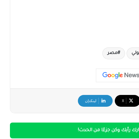
ولي
مصر
‫X
لينكدإن
ك رأيك وكن جزءًا من الحدث!