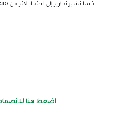
فيما تشير تقارير إلى احتجاز أكثر من 840 امرأة في مناطق يسيطر عليها الجيش.
اضغط هنا للانضمام 