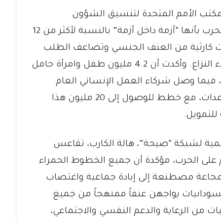
مكتب الأمم المتحدة لتنسيق الشؤون
الإنسانية، إيديم وسورنو، فقد وصفت الحرب بأنها “أزمة داخل أزمة” بالنسبة لأكثر من 12
ات كارثية من العنف الجنسي وتضاعف الطلب
على خدمات الوقاية بنسبة 350% منذ بدء النزاع. وأكدت أن 4.2 مليون طفل وامرأة حامل
فيما وصل شركاء العمل الإنساني العام
الماضي إلى 17.6 مليون شخص بالمساعدات، مع خطط للوصول إلى 20 مليون هذا
للتمويل.
ليمية لشبكة “صيحة”، هالة الكارب، تقاعس
 على الحرب، مؤكدة أن جميع الخطوط الحمراء
مجاعة مصطنعة إلى إبادة جماعية واغتصاب
سودانيات يواجهن عنفاً ممنهجاً من جميع
يات من الرعاية والدعم النفسي والاجتماعي،