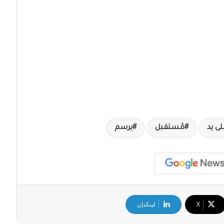
ى يد
مُستقبل
يرسم
‫X
لينكدإن