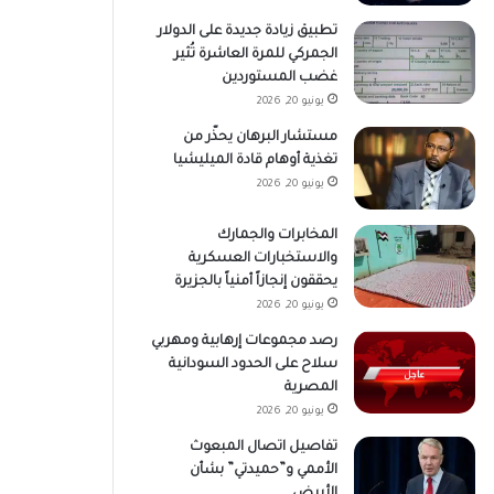
تطبيق زيادة جديدة على الدولار
الجمركي للمرة العاشرة تُثير
غضب المستوردين
يونيو 20, 2026
مستشار البرهان يحذّر من
تغذية أوهام قادة الميليشيا
يونيو 20, 2026
المخابرات والجمارك
والاستخبارات العسكرية
يحققون إنجازاً أمنياً بالجزيرة
يونيو 20, 2026
رصد مجموعات إرهابية ومهربي
سلاح على الحدود السودانية
المصرية
يونيو 20, 2026
تفاصيل اتصال المبعوث
الأممي و”حميدتي” بشأن
الأبيض