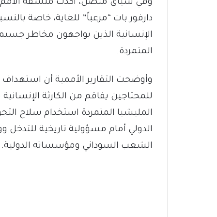
وفي سياق متصل، أكدت منسقة الأمم ا
دارفور بات “مرعباً” للغاية، خاصة بالن
الإنسانية الذين يواجهون مخاطر جسيمة
المتمردة.
وأوضحت التقارير الأممية أن استهداف ا
للمحتاجين يفاقم من الكارثة الإنسانية
المليشيا المتمردة استخدام سلاح التج
الدولي أمام مسؤولية تاريخية للتدخل و
الشعب السوداني ومؤسساته الدولية.