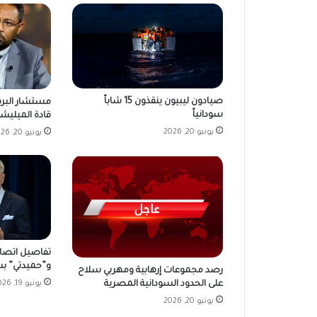
صيادون ليبيون ينقذون 15 شاباً
مستشار البرها
سودانياً
قادة الميليشي
يونيو 20, 2026
يونيو 20, 2026
تفاصيل اتصال
و”حميدتي” ب
رصد مجموعات إرهابية ومهربي سلاح
يونيو 19, 2026
على الحدود السودانية المصرية
يونيو 20, 2026