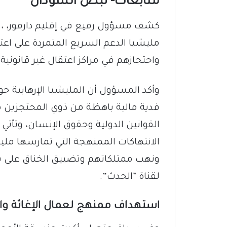
متابعات- نبض السودان
كشف مسؤول رفيع في إقليم دارفور، ، 
مليشيا الدعم السريع المتمردة على اعتق
واحتجازهم في مراكز اعتقال غير قانونية.
وأكد المسؤول أن المليشيا الإرهابية حو
فدية مالية باهظة من ذوي المحتجزين 
القوانين الدولية وحقوق الإنسان، وتأ
الانتهاكات الممنهجة التي تمارسها ملي
ونهب ممتلكاتهم وتضييق الخناق على س
لقناة “الحدث”.
استهداف ممنهج لعمال الإغاثة وال