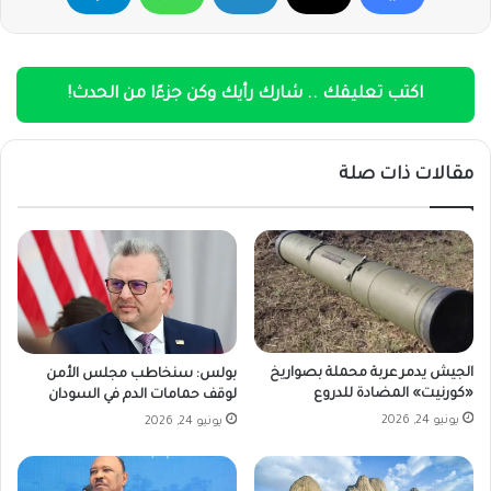
اكتب تعليقك .. شارك رأيك وكن جزءًا من الحدث!
مقالات ذات صلة
الجيش يدمر عربة محملة بصواريخ
بولس: سنخاطب مجلس الأمن
«كورنيت» المضادة للدروع
لوقف حمامات الدم في السودان
يونيو 24, 2026
يونيو 24, 2026