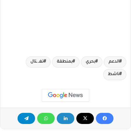
الدعم
بحري
بمنطقة
تغـ ـتال
ناشط