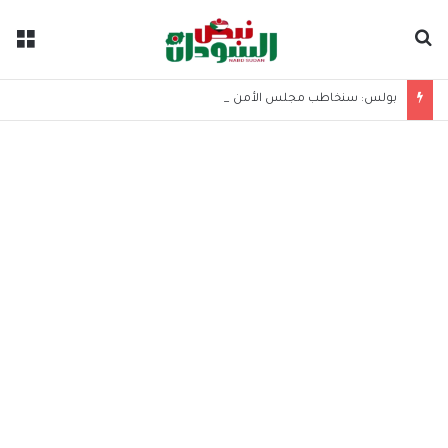
بحث عن
الق
بولس: سنخاطب مجلس الأمن لوقف حمامات الدم في السودان