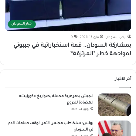
اخبار السودان
نبض السودان
مايو 13, 2026
0
بمشاركة السودان.. قمة استخباراتية في جيبوتي
لمواجهة خطر “المرتزقة”
أخر الاخبار
الجيش يدمر عربة محملة بصواريخ «كورنيت»
المضادة للدروع
يونيو 24, 2026
بولس: سنخاطب مجلس الأمن لوقف حمامات الدم
في السودان