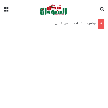
بحث عن
الق
بولس: سنخاطب مجلس الأمن لوقف حمامات الدم في السودان