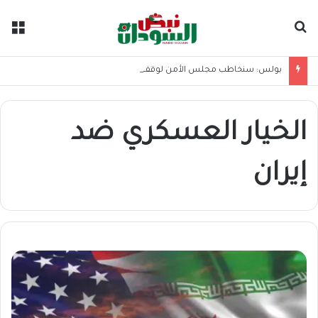
بحث عن
الق
بولس: سنخاطب مجلس الأمن لوقف حمامات الدم في السودان
الخيار العسكري ضد
إيران