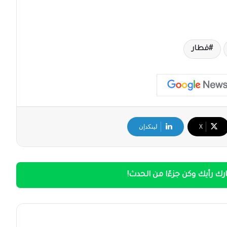
قطار
‫X
لينكدإن
ك رأيك وكن جزءًا من الحدث!