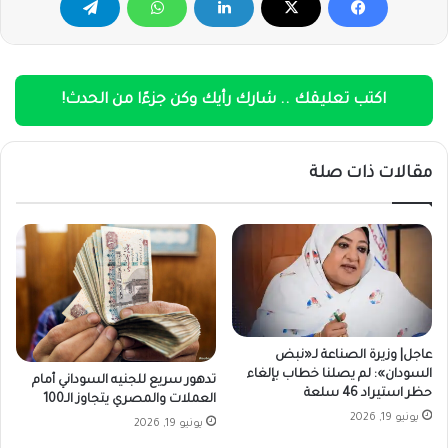
اكتب تعليقك .. شارك رأيك وكن جزءًا من الحدث!
مقالات ذات صلة
عاجل| وزيرة الصناعة لـ«نبض
السودان»: لم يصلنا خطاب بإلغاء
تدهور سريع للجنيه السوداني أمام
حظر استيراد 46 سلعة
العملات والمصري يتجاوز الـ100
يونيو 19, 2026
يونيو 19, 2026