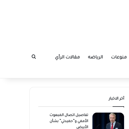
منوعات
الرياضه
مقالات الرأي
بحث عن
أخر الاخبار
تفاصيل اتصال المبعوث
الأممي و”حميدتي” بشأن
الأبيض