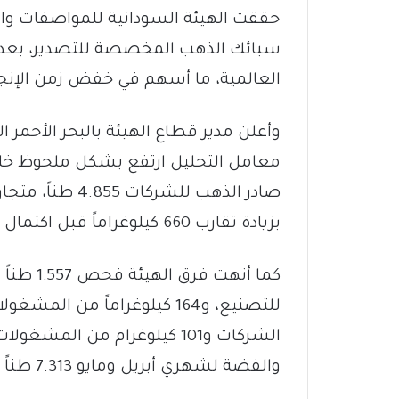
حققت الهيئة السودانية للمواصفات و
سبائك الذهب المخصصة للتصدير، بعد إ
العالمية، ما أسهم في خفض زمن الإنج
وأعلن مدير قطاع الهيئة بالبحر الأحمر 
بزيادة تقارب 660 كيلوغراماً قبل اكتمال الربع الثاني.
الشركات و101 كيلوغرام من ال
والفضة لشهري أبريل ومايو 7.313 طناً مقارنة بـ 6.499 طناً في الربع الأول.