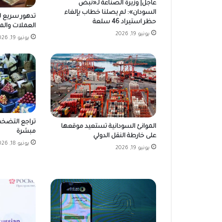
عاجل| وزيرة الصناعة لـ«نبض
السودان»: لم يصلنا خطاب بإلغاء
تدهور سريع لل
حظر استيراد 46 سلعة
العملات والمصر
يونيو 19, 2026
يونيو 19, 2026
تراجع التضخم
الموانئ السودانية تستعيد موقعها
مبشرة
على خارطة النقل الدولي
يونيو 18, 2026
يونيو 19, 2026