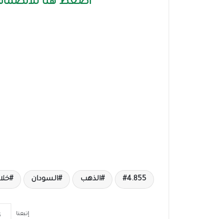
اضغط هنا للانضمام 
4.855
الذهب
السودان
خلا
إتبعنا