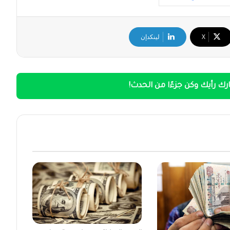
‫X
لينكدإن
ك رأيك وكن جزءًا من الحدث!