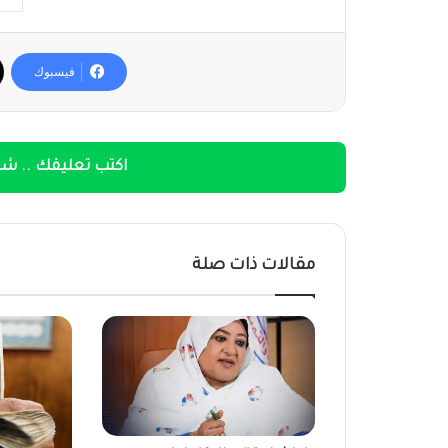
فيسبوك
اكتب تعليقك .. شار
مقالات ذات صلة