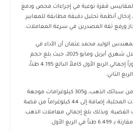
المقاييس قفزة نوعية في إجراءات فحص ودمغ
دخال أنظمة تحليل دقيقة مطابقة للمعايير
از ورفع ثقة المصدرين في سرعة المعاملات.
المهندس الوليد محمد عثمان أن الأداء في
معامل التحليل ارتفع بشكل ملحوظ خلال شهري أبريل ومايو 2025، حيث بلغ حجم
صادر الذهب للشركات 4.855 طناً، متجاوزاً إجمالي الربع الأول كاملاً البالغ 4.195 طناً،
كما أنهت فرق الهيئة فحص 1.557 طناً من سبائك الذهب، و305 كيلوغرامات موجهة
للتصنيع، و164 كيلوغراماً من المشغولات المحلية، إضافة إلى 44 كيلوغراماً من فضة
مشغولات الفضية. وبذلك بلغ إجمالي معاملات الذهب