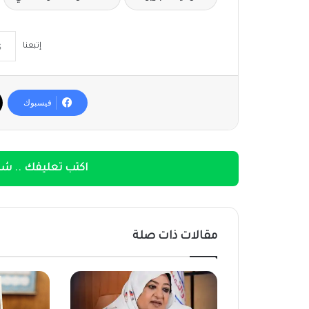
إتبعنا
فيسبوك
اكتب تعليقك .. شار
مقالات ذات صلة