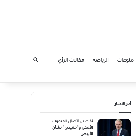
منوعات
الرياضه
مقالات الرأي
بحث عن
أخر الاخبار
تفاصيل اتصال المبعوث
الأممي و”حميدتي” بشأن
الأبيض