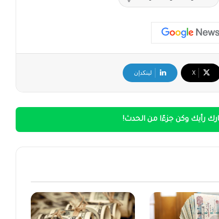
‫X
لينكدإن
ك رأيك وكن جزءًا من الحدث!