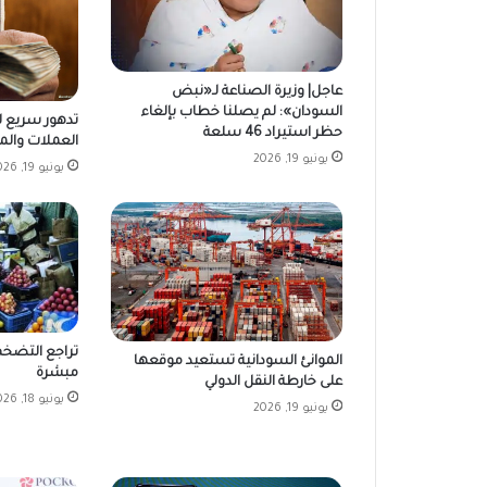
عاجل| وزيرة الصناعة لـ«نبض
السودان»: لم يصلنا خطاب بإلغاء
تدهور سريع لل
حظر استيراد 46 سلعة
العملات والمصر
يونيو 19, 2026
يونيو 19, 2026
تراجع التضخم
الموانئ السودانية تستعيد موقعها
مبشرة
على خارطة النقل الدولي
يونيو 18, 2026
يونيو 19, 2026