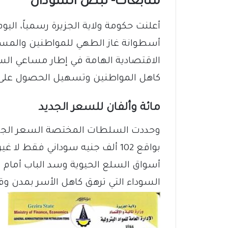
متابعات- نبض السودان
أسطوانة غاز الطهي للمواطنين والمستهل
الاقتصادية الهامة في إطار مساعي الس
كاهل المواطنين وتسهيل الحصول على ا
مائة وألفان للسعر الجديد
وحددت السلطات المختصة السعر الجديد
بواقع 102 ألف جنيه سوداني فقط 
أسواق السلع الحيوية وسد الباب أمام
السوداء التي ترهق كاهل الأسر بمدن وقر