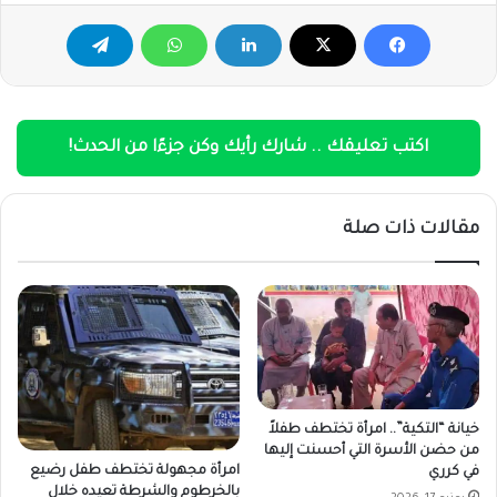
اكتب تعليقك .. شارك رأيك وكن جزءًا من الحدث!
مقالات ذات صلة
خيانة “التكية”.. امرأة تختطف طفلاً
من حضن الأسرة التي أحسنت إليها
امرأة مجهولة تختطف طفل رضيع
في كرري
بالخرطوم والشرطة تعيده خلال