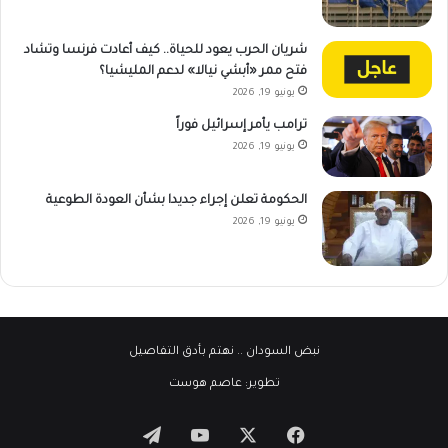
شريان الحرب يعود للحياة.. كيف أعادت فرنسا وتشاد
فتح ممر «أبشي نيالا» لدعم المليشيا؟
يونيو 19, 2026
ترامب يأمر إسرائيل فوراً
يونيو 19, 2026
الحكومة تعلن إجراء جديدا بشأن العودة الطوعية
يونيو 19, 2026
نبض السودان
.. نهتم بأدق التفاصيل
تطوير:
عاصم هوست
‫X
فيسبوك
‫YouTube
تيلقرام