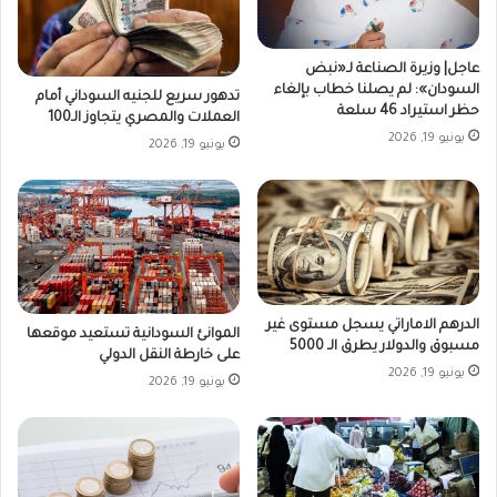
عاجل| وزيرة الصناعة لـ«نبض
السودان»: لم يصلنا خطاب بإلغاء
تدهور سريع للجنيه السوداني أمام
حظر استيراد 46 سلعة
العملات والمصري يتجاوز الـ100
يونيو 19, 2026
يونيو 19, 2026
الدرهم الاماراتي يسجل مستوى غير
الموانئ السودانية تستعيد موقعها
مسبوق والدولار يطرق الـ 5000
على خارطة النقل الدولي
يونيو 19, 2026
يونيو 19, 2026