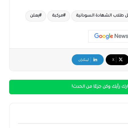
ل طلاب الشهادة السودانية
مركبة
يعلن
‫X
لينكدإن
ك رأيك وكن جزءًا من الحدث!