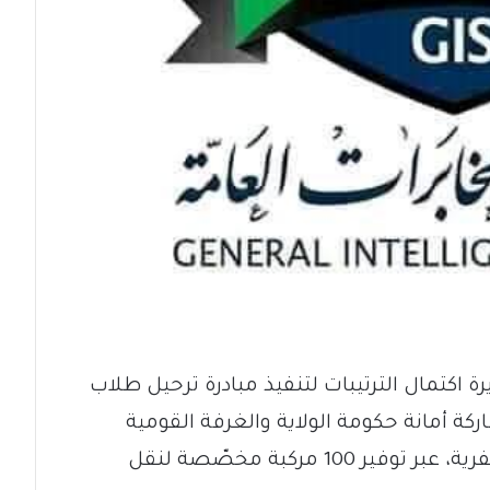
رة اكتمال الترتيبات لتنفيذ مبادرة ترحيل طلاب
ركة أمانة حكومة الولاية والغرفة القومية
للحافلات السفرية وغرفة الباصات السفرية، عبر توفير 100 مركبة مخصّصة لنقل