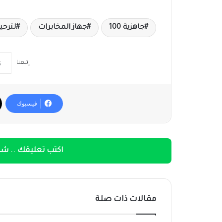
جاهزية 100
جهاز المخابرات
لترحي
إتبعنا
فيسبوك
اكتب تعليقك .. شار
مقالات ذات صلة