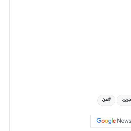
زيرة
من