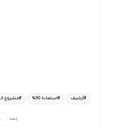
أرشيف
استعادة 90%
مشروع الج
إتبعنا