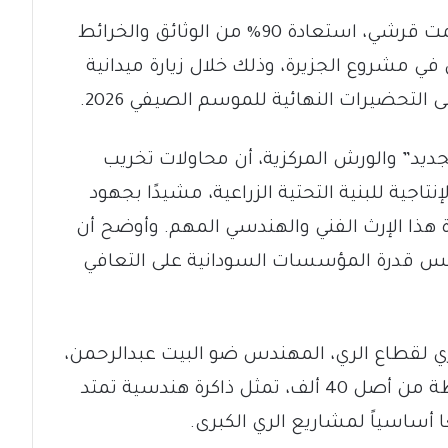
أعلن وزير الزراعة والري، بروفيسور عصمت قرشي، استعادة 90% من الوثائق والخرائط
في مشروع الجزيرة، وذلك خلال زيارة ميدانية
التحضيرات النهائية للموسم الصيفي 2026.
لجديد” والورش المركزية، أن محاولات تخريب
جية للبنية التحتية الزراعية، مشيدًا بجهود
ة هذا الإرث الفني والهندسي المهم. وأوضح أن
كس قدرة المؤسسات السودانية على التعافي
ري لقطاع الري، المهندس ضو البيت عبدالرحمن،
أن الوثائق المستعادة تبلغ 35 ألف خريطة من أصل 40 ألف، تمثل ذاكرة هندسية تمتد
 أساسياً لمشاريع الري الكبرى.