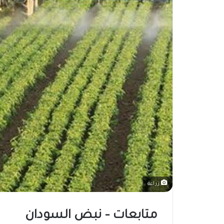
زراعة
متابعات – نبض السودان