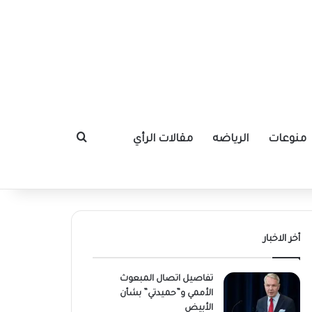
منوعات
الرياضه
مقالات الرأي
بحث عن
أخر الاخبار
تفاصيل اتصال المبعوث
الأممي و”حميدتي” بشأن
الأبيض