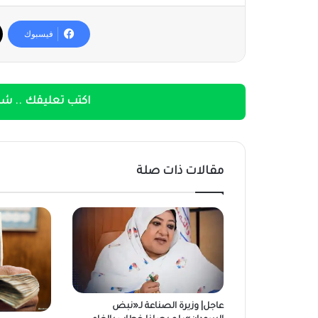
فيسبوك
اكتب تعليقك .. شار
مقالات ذات صلة
عاجل| وزيرة الصناعة لـ«نبض