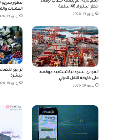
السودان»: لم يصلنا خطاب بإلغاء
تدهور سريع لل
حظر استيراد 46 سلعة
العملات والمصر
يونيو 19, 2026
يونيو 19, 2026
تراجع التضخم
الموانئ السودانية تستعيد موقعها
مبشرة
على خارطة النقل الدولي
يونيو 18, 2026
يونيو 19, 2026