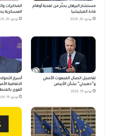
مستشار البرهان يحذّر من تغذية أوهام
المخابرات وا
قادة الميليشيا
العسكرية يحققو
يونيو 20, 2026
يونيو 20, 2026
تفاصيل اتصال المبعوث الأممي
أسرار التحولا
و”حميدتي” بشأن الأبيض
الاتفاقية الأمر
القوى بالمنط
يونيو 19, 2026
يونيو 19, 2026