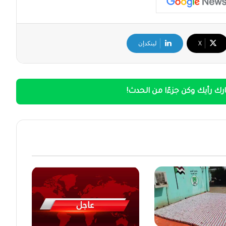
‫X
لينكدإن
ك رأيك وكن جزءًا من الحدث!