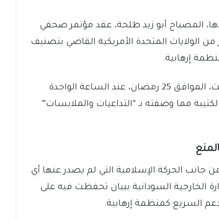
ئدها، المصباح أبو زيد طلحة، عقد مؤتمر صحفي
 من الولايات المتحدة الأمريكية القاضي بتصنيف
نظمة إرهابية.
ومن المقرر أن ينعقد المؤتمر يوم السبت، الموافق 25 رمضان، عند الساعة الواحدة
كتيبة مما وصفته بـ “التداعيات والملابسات”
لمنع
جانب الحركة الإسلامية التي لم يصدر عنها أي
رة الخارجية السودانية ببيان تحفظت فيه على
دعم السريع كمنظمة إرهابية.