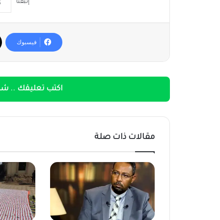
إتبعنا
فيسبوك
اكتب تعليقك .. شار
مقالات ذات صلة