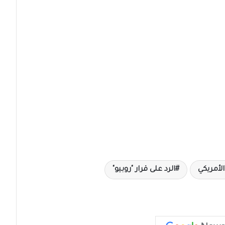
لأمريكي
الرد على قرار "روبيو"