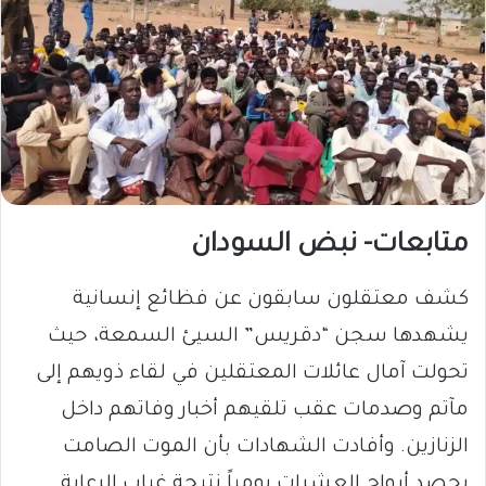
متابعات- نبض السودان
كشف معتقلون سابقون عن فظائع إنسانية
يشهدها سجن “دقريس” السيئ السمعة، حيث
تحولت آمال عائلات المعتقلين في لقاء ذويهم إلى
مآتم وصدمات عقب تلقيهم أخبار وفاتهم داخل
الزنازين. وأفادت الشهادات بأن الموت الصامت
يحصد أرواح العشرات يومياً نتيجة غياب الرعاية