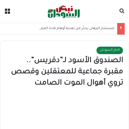
بحث عن
الق
مستشار البرهان يحذّر من تغذية أوهام قادة الميليشيا
اخبار السودان
الصندوق الأسود لـ”دقريس”..
مقبرة جماعية للمعتقلين وقصص
تروي أهوال الموت الصامت