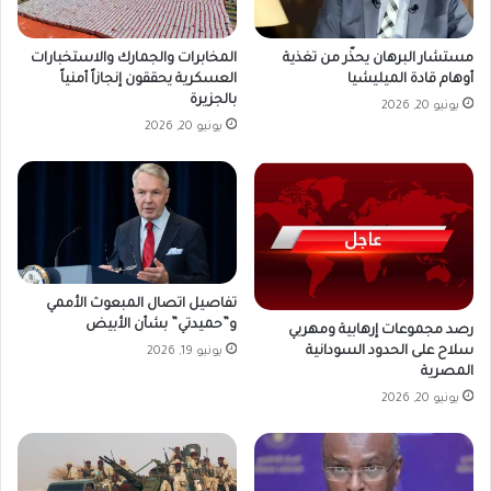
مستشار البرهان يحذّر من تغذية
المخابرات والجمارك والاستخبارات
أوهام قادة الميليشيا
العسكرية يحققون إنجازاً أمنياً
بالجزيرة
يونيو 20, 2026
يونيو 20, 2026
تفاصيل اتصال المبعوث الأممي
و”حميدتي” بشأن الأبيض
رصد مجموعات إرهابية ومهربي
سلاح على الحدود السودانية
يونيو 19, 2026
المصرية
يونيو 20, 2026