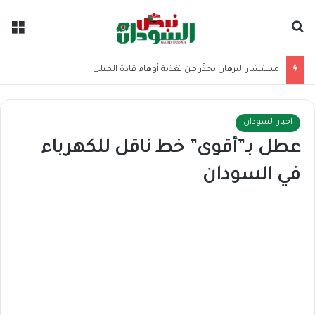
بحث عن
الق
مستشار البرهان يحذّر من تغذية أوهام قادة الميليشيا
اخبار السودان
عطل بـ”أقوى” خط ناقل للكهرباء
في السودان