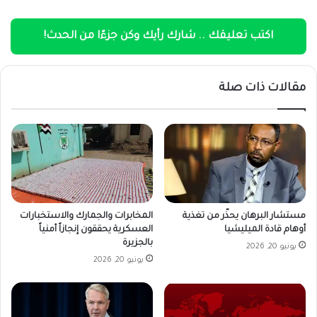
اكتب تعليقك .. شارك رأيك وكن جزءًا من الحدث!
مقالات ذات صلة
مستشار البرهان يحذّر من تغذية
المخابرات والجمارك والاستخبارات
أوهام قادة الميليشيا
العسكرية يحققون إنجازاً أمنياً
بالجزيرة
يونيو 20, 2026
يونيو 20, 2026