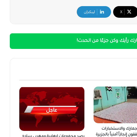
‫X
لينكدإن
ك رأيك وكن جزءًا من الحدث!
لجمارك والاستخبارات
ن إنجازاً أمنياً بالجزيرة
رصد مجموعات إرهابية ومهربي سلاح