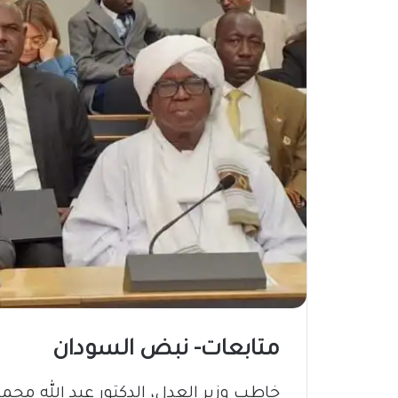
متابعات- نبض السودان
​خاطب وزير العدل، الدكتور عبد الله محم