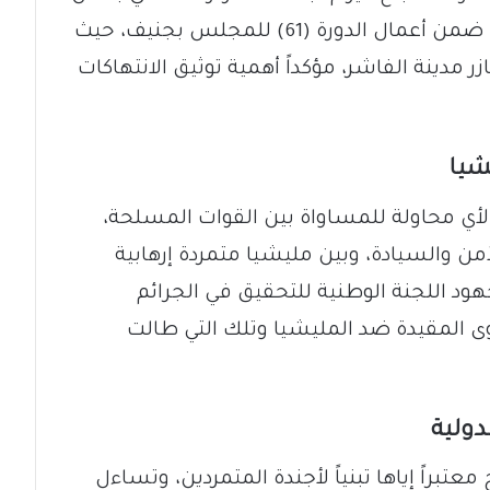
تقرير المفوض السامي لحقوق الإنسان ضمن أعمال الدورة (61) للمجلس بجنيف، حيث
مدينة الفاشر، مؤكداً أهمية توثيق الانتهاكات
شيا
لأي محاولة للمساواة بين القوات المسلحة،
من والسيادة، وبين مليشيا متمردة إرهابية
د اللجنة الوطنية للتحقيق في الجرائم
وى المقيدة ضد المليشيا وتلك التي طالت
دولية
تبراً إياها تبنياً لأجندة المتمردين، وتساءل