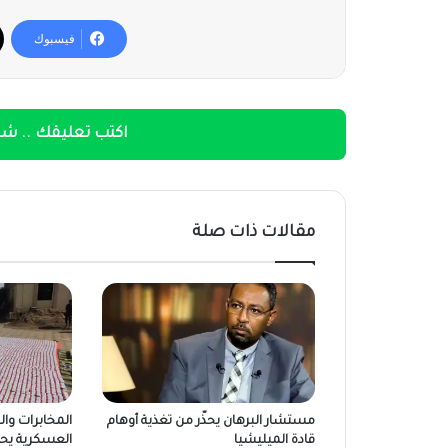
فيسبوك
اكتب تعليقك .. شار
مقالات ذات صلة
مستشار البرهان يحذّر من تغذية أوهام
المخابرات وا
قادة الميليشيا
العسكرية يحققو